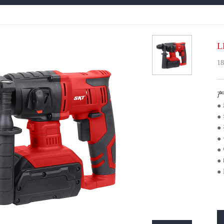
锂电工具
锤镐系列
电钻系列
L
1
产
●
●
●
●
●
LDJM7601
LDXZ201-12V
●
●
12V 无绳拉丝迷你切割机
12V 无绳有刷修枝剪