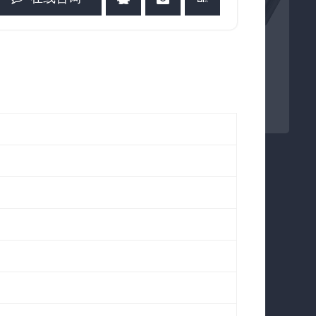
LDJM1151/LDJM1251
LD8180
18V 115/125mm 无绳无刷角
18V 无刷锂电铺砖机
磨机