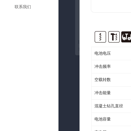
电钻系列
行业新闻
联系我们
角磨/切割系列
打磨/木工工具
LDXZ301
18V 无绳有刷修枝剪
电池电压
冲击频率
空载转数
冲击能量
混凝土钻孔直径
电池容量