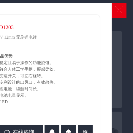
ENGLISH
中文版
РУССКИЙ
ESPAÑA
角磨/切割系列
打磨/木工工具
D1203
8V 12mm 无刷锂电锤
品优势
 稳定且易于操作的功能旋钮。
 符合人体工学手柄，握感柔软。
 变速开关，可左右旋转。
 专利设计的出风口，有效散热。
 锂电池，续航时间长。
LDSG251-12V
LDXZ201
 电池电量显示。
 LED
12V 充电式拉丝PV 管子切割
18V 无绳有刷修枝剪
机
在线咨询